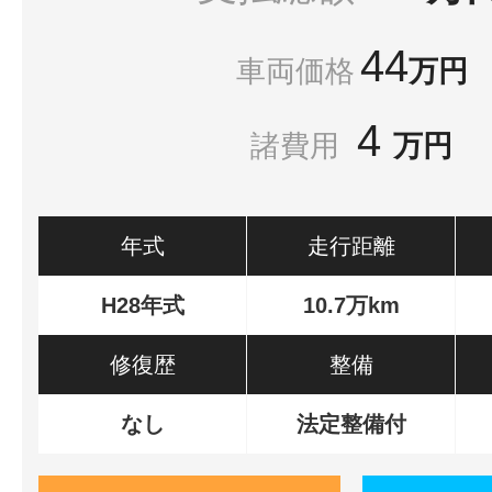
44
車両価格
万円
4
諸費用
万円
年式
走行距離
H28年式
10.7万km
修復歴
整備
なし
法定整備付