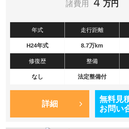
4
諸費用
万円
年式
走行距離
H24年式
8.7万km
修復歴
整備
なし
法定整備付
無料見
詳細
お問い