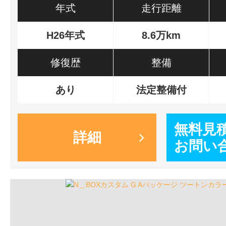
年式
走行距離
H26年式
8.6万km
修復歴
整備
あり
法定整備付
無料見
詳細
お問い