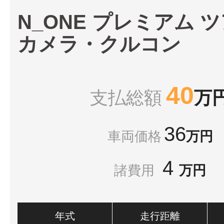
N_ONE プレミアム ツ
カメラ・クルコン
40
支払総額
万
36
車両価格
万円
4
諸費用
万円
年式
走行距離