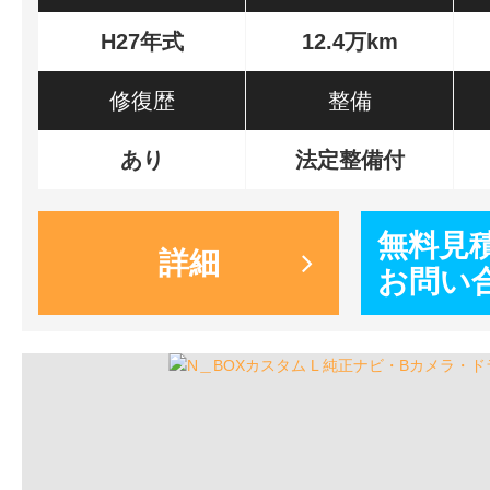
H27年式
12.4万km
修復歴
整備
あり
法定整備付
無料見
詳細
お問い