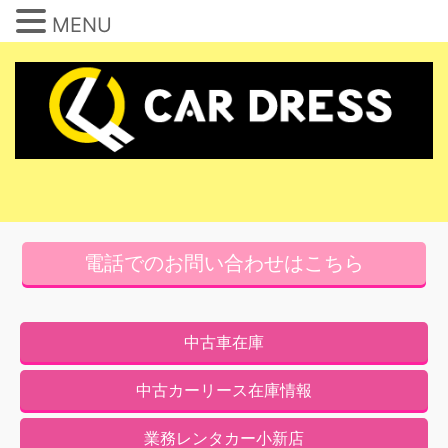
MENU
コ
ン
テ
ン
ツ
へ
ス
キ
電話でのお問い合わせはこちら
ッ
プ
中古車在庫
中古カーリース在庫情報
業務レンタカー小新店