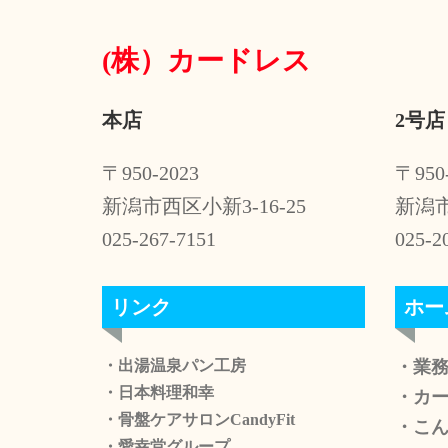
ー
(株）
カードレス
シ
ョ
本店
2号店
ン
〒950-2023
〒950
新潟市西区小新3-16-25
新潟市
025-267-7151
025-2
リンク
ホー
・出湯温泉パン工房
・業
・日本料理和幸
・カ
・骨盤ケアサロンCandyFit
・こ
・愛幸堂グループ