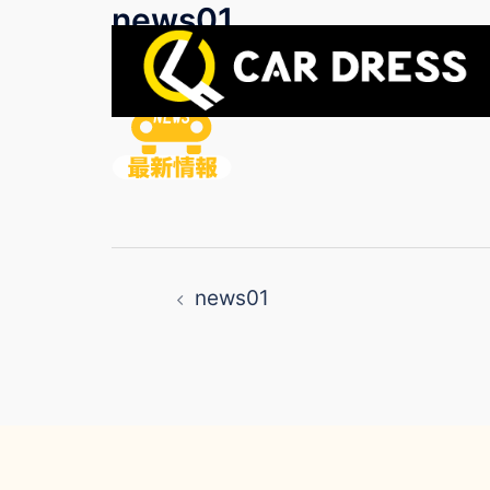
news01
コ
ン
テ
ン
ツ
へ
ス
キ
投
ッ
news01
稿
プ
ナ
ビ
ゲ