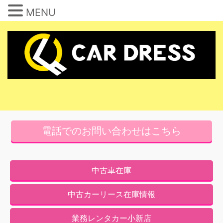
MENU
コ
ン
テ
ン
ツ
へ
ス
キ
電話でのお問い合わせはこちら
ッ
プ
中古車在庫
中古カーリース在庫情報
業務レンタカー小新店