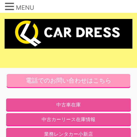
MENU
コ
ン
テ
ン
ツ
へ
ス
キ
電話でのお問い合わせはこちら
ッ
プ
中古車在庫
中古カーリース在庫情報
業務レンタカー小新店