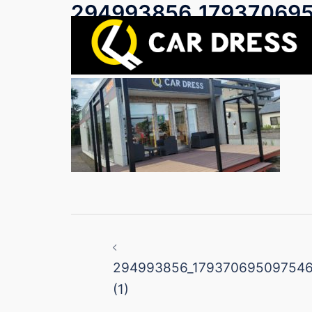
294993856_17937069
コ
ン
(1)
テ
ン
ツ
へ
ス
キ
ッ
プ
投
稿
294993856_17937069509754
ナ
(1)