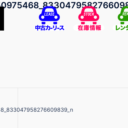
50975468_833047958276609
68_833047958276609839_n