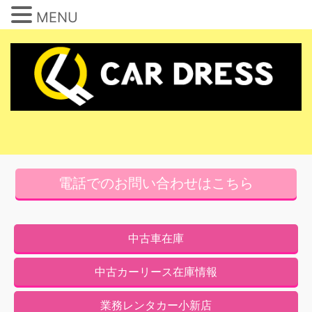
MENU
コ
ン
テ
ン
ツ
へ
ス
キ
電話でのお問い合わせはこちら
ッ
プ
中古車在庫
中古カーリース在庫情報
業務レンタカー小新店