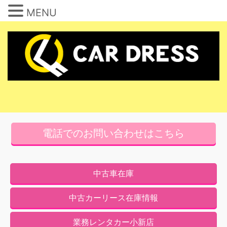
MENU
コ
ン
テ
ン
ツ
へ
ス
キ
電話でのお問い合わせはこちら
ッ
プ
中古車在庫
中古カーリース在庫情報
業務レンタカー小新店