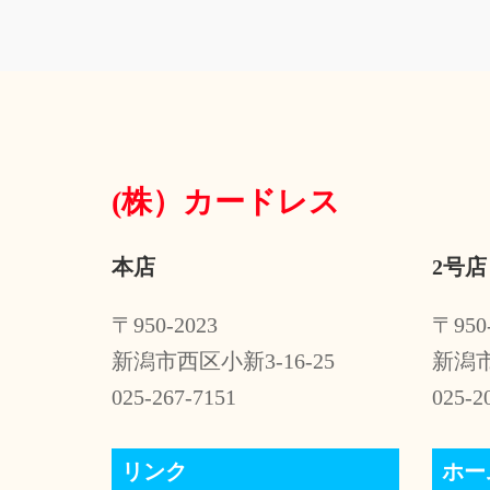
ナ
ビ
ゲ
ー
(株）
カードレス
シ
ョ
本店
2号店
ン
〒950-2023
〒950
新潟市西区小新3-16-25
新潟市
025-267-7151
025-2
リンク
ホー