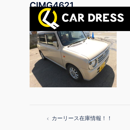
CIMG4621
コ
ン
テ
ン
ツ
へ
ス
キ
ッ
プ
投
カーリース在庫情報！！
稿