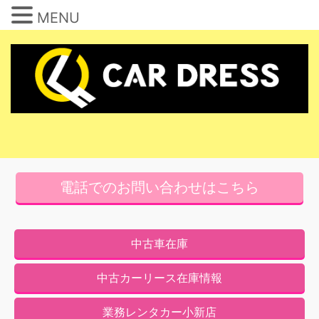
MENU
コ
ン
テ
ン
ツ
へ
ス
キ
電話でのお問い合わせはこちら
ッ
プ
中古車在庫
中古カーリース在庫情報
業務レンタカー小新店