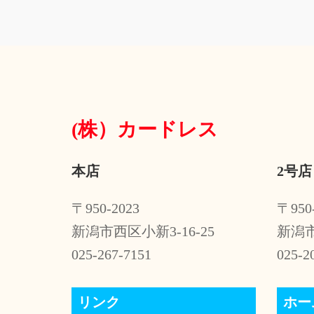
ナ
ビ
ゲ
ー
(株）
カードレス
シ
ョ
本店
2号店
ン
〒950-2023
〒950
新潟市西区小新3-16-25
新潟市
025-267-7151
025-2
リンク
ホー