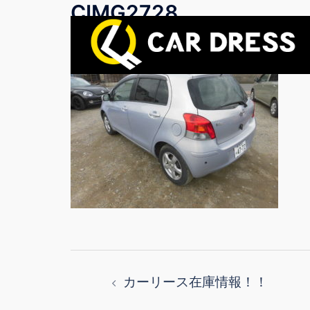
CIMG2728
コ
ン
テ
ン
ツ
へ
ス
キ
ッ
プ
投
カーリース在庫情報！！
稿