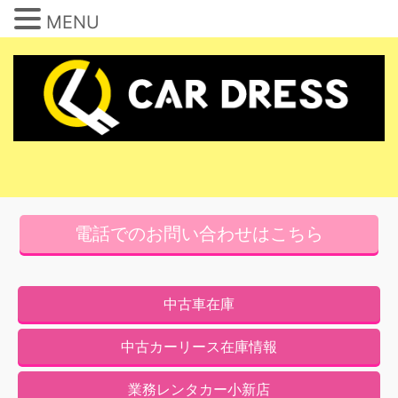
MENU
コ
ン
テ
ン
ツ
へ
ス
キ
電話でのお問い合わせはこちら
ッ
プ
中古車在庫
中古カーリース在庫情報
業務レンタカー小新店