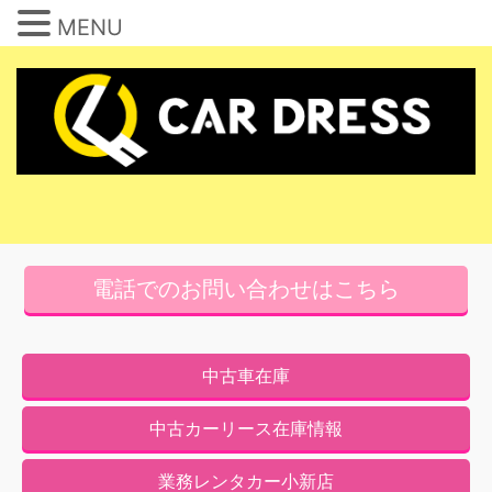
MENU
コ
ン
テ
ン
ツ
へ
ス
キ
電話でのお問い合わせはこちら
ッ
プ
中古車在庫
中古カーリース在庫情報
業務レンタカー小新店