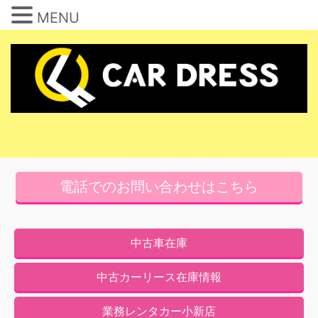
MENU
コ
ン
テ
ン
ツ
へ
ス
キ
電話でのお問い合わせはこちら
ッ
プ
中古車在庫
中古カーリース在庫情報
業務レンタカー小新店