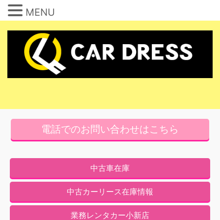
MENU
コ
ン
テ
ン
ツ
へ
ス
キ
電話でのお問い合わせはこちら
ッ
プ
中古車在庫
中古カーリース在庫情報
業務レンタカー小新店